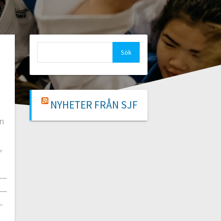
Sök
efter:
NYHETER FRÅN SJF
n
,
__
__
_