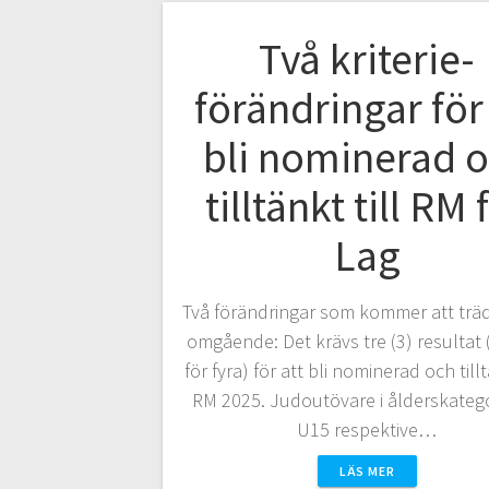
Två kriterie-
förändringar för 
bli nominerad 
tilltänkt till RM 
Lag
Två förändringar som kommer att träda
omgående: Det krävs tre (3) resultat (
för fyra) för att bli nominerad och tillt
RM 2025. Judoutövare i ålderskateg
U15 respektive…
LÄS MER