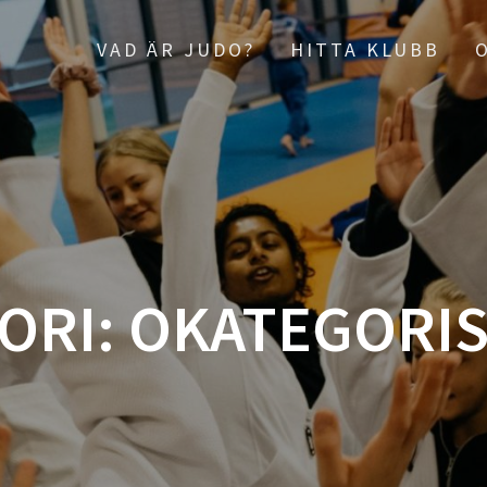
VAD ÄR JUDO?
HITTA KLUBB
ORI:
OKATEGORI