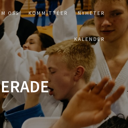
OM OSS
KOMMITTÉER
NYHETER
KALENDER
SERADE