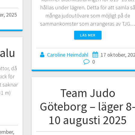
hållas under lägren. Detta för att samla s
er, 2025
många judoutövare som möjligt på de
sammankomster som arrangeras av TJG
LÄS MER
salu
Caroline Heimdahl
17 oktober, 20
0
ttor, då
kick för
t saknar
Team Judo
×1 m)
Göteborg – läger 8
10 augusti 2025
ember,