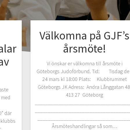
Välkomna på GJF’s
alar
årsmöte!
av
Vi önskar er välkomna till årsmöte i
Göteborgs Judoförbund. Tid: Tisdag de
24 mars kl 18:00 Plats: Klubbrummet
Göteborgs JK Adress: Andra Långgatan 48
aste
413 27 Göteborg
a med
____________________________________
____________________________________
” där
___________________________________
oklubbs
Årsmöteshandlingar så som…
är…