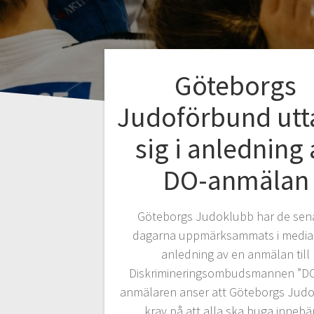
Göteborgs
Judoförbund utt
sig i anledning 
DO-anmälan
Göteborgs Judoklubb har de sen
dagarna uppmärksammats i medi
anledning av en anmälan till
Diskrimineringsombudsmannen ”DO
anmälaren anser att Göteborgs Jud
krav på att alla ska buga inneb