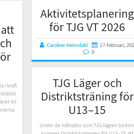
Aktivitetsplanering
för TJG VT 2026
att
och
Caroline Heimdahl
17 februari, 20
0
för
TJG Läger och
 i kraft
Distriktsträning för
istället
änkt till
U13–15
orierna
Under de månader som TJG-lägren bedriv
kommer Distriktsträningen för U13–15 att