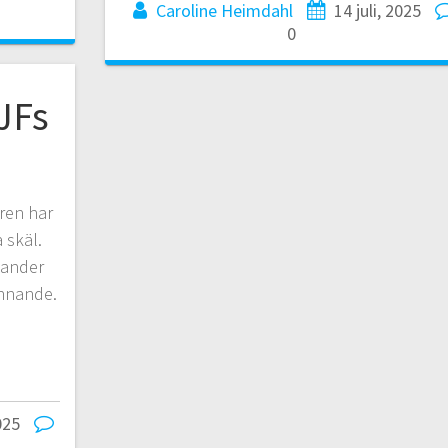
Caroline Heimdahl
14 juli, 2025
0
JFs
ren har
 skäl.
exander
unnande.
025