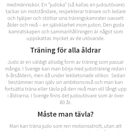
medmänniskor. En ”judoka” (så kallas en judoutövare)
tackar sin motståndare, respekterar tränare och ledare
och hjälper och stöttar sina träningskamrater oavsett
ålder och nivå – en självklarhet inom judon. Den goda
kamratskapen och sammanhållningen är något som
uppskattas mycket av de utövande.
Träning för alla åldrar
Judo är en väldigt allsidig form av träning som passar
många. I Sverige kan man börja med judoträning redan i
6-årsåldern, men då under lekbetonade villkor. Sedan
bestämmer man själv sin ambitionsnivå och man kan
fortsätta träna eller tävla på den nivå man vill långt upp
i åldrarna. I Sverige finns det judoutövare som är över
80 år.
Måste man tävla?
Man kan träna judo som ren motionsidrott, utan att