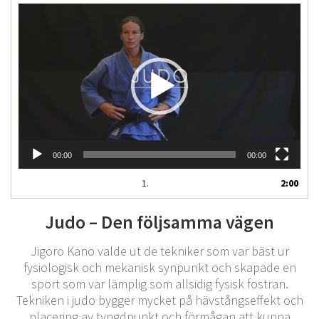
Videospelare
00:00
00:00
1.
2:00
Judo – Den följsamma vägen
Jigoro Kano valde ut de tekniker som var bäst ur
fysiologisk och mekanisk synpunkt och skapade en
sport som var lämplig som allsidig fysisk fostran.
Tekniken i judo bygger mycket på hävstångseffekt och
placering av tyngdpunkt och förmågan att kunna