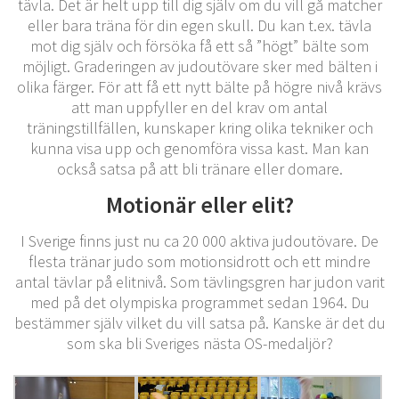
tävla. Det är helt upp till dig själv om du vill gå matcher
eller bara träna för din egen skull. Du kan t.ex. tävla
mot dig själv och försöka få ett så ”högt” bälte som
möjligt. Graderingen av judoutövare sker med bälten i
olika färger. För att få ett nytt bälte på högre nivå krävs
att man uppfyller en del krav om antal
träningstillfällen, kunskaper kring olika tekniker och
kunna visa upp och genomföra vissa kast. Man kan
också satsa på att bli tränare eller domare.
Motionär eller elit?
I Sverige finns just nu ca 20 000 aktiva judoutövare. De
flesta tränar judo som motionsidrott och ett mindre
antal tävlar på elitnivå. Som tävlingsgren har judon varit
med på det olympiska programmet sedan 1964. Du
bestämmer själv vilket du vill satsa på. Kanske är det du
som ska bli Sveriges nästa OS-medaljör?