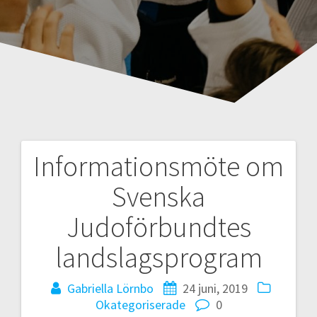
Informationsmöte om
Inläggsnavigering
Svenska
Judoförbundtes
landslagsprogram
Gabriella Lörnbo
24 juni, 2019
Okategoriserade
0