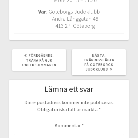
Möte 20:15 – 21:30
Var
: Göteborgs Judoklubb
Andra Långgatan 48
413 27 Göteborg
FÖREGÅENDE
NÄSTA
FÖREGÅENDE:
NÄSTA:
INLÄGG:
INLÄGG:
TRÄNINGSLÄGER
TRÄNA PÅ GJK
PÅ GÖTEBORGS
UNDER SOMMAREN
JUDOKLUBB
Lämna ett svar
Din e-postadress kommer inte publiceras.
Obligatoriska fält är märkta
*
Kommentar
*